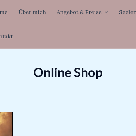
me
Über mich
Angebot & Preise
Seele
ntakt
Online Shop