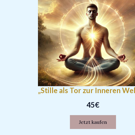
„Stille als Tor zur Inneren We
45€
Jetzt kaufen